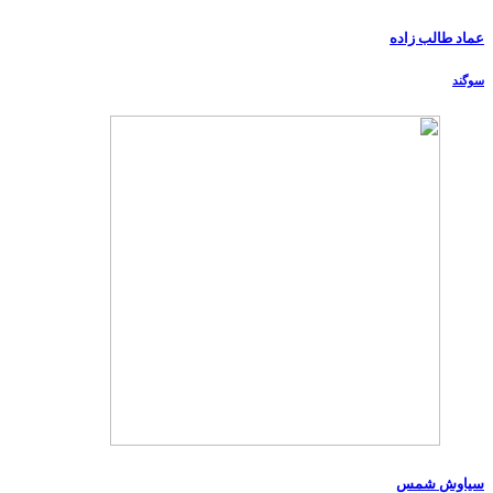
عماد طالب زاده
سوگند
سیاوش شمس