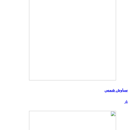
سیاوش شمس
ناز