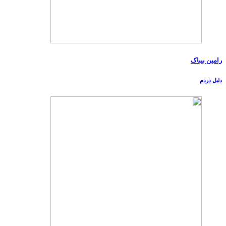
رامین بیباک
دلیل دردم