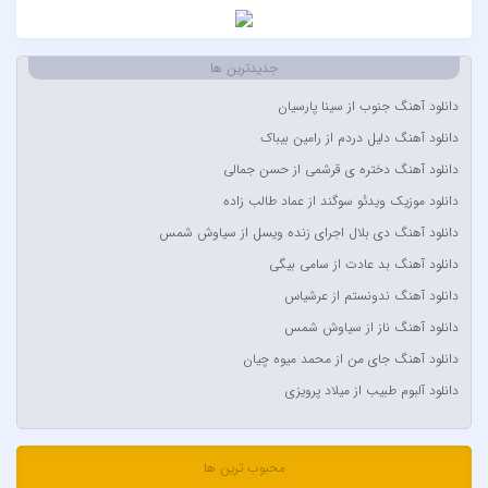
Akon
Alexandra Stan
جدیدترین ها
Amir Khalvat
دانلود آهنگ جنوب از سینا پارسیان
Andre Schnura & Timmy Trumpet & Alexandra Stan
دانلود آهنگ دلیل دردم از رامین بیباک
Anyma Ellie Goulding
دانلود آهنگ دختره ی قرشمی از حسن جمالی
Arsha Michaels
دانلود موزیک ویدئو سوگند از عماد طالب زاده
Aşkın Nur Yengi
دانلود آهنگ دی بلال اجرای زنده ویسل از سیاوش شمس
Ava Max
دانلود آهنگ بد عادت از سامی بیگی
Avril Lavigne & Simple Plan
دانلود آهنگ ندونستم از عرشیاس
Ayla Çelik
دانلود آهنگ ناز از سیاوش شمس
Aynur Polat
دانلود آهنگ جای من از محمد میوه چیان
Balabay Agayev
دانلود آلبوم طبیب از میلاد پرویزی
Bebe Rexha
Bengü
محبوب ترین ها
Berkay