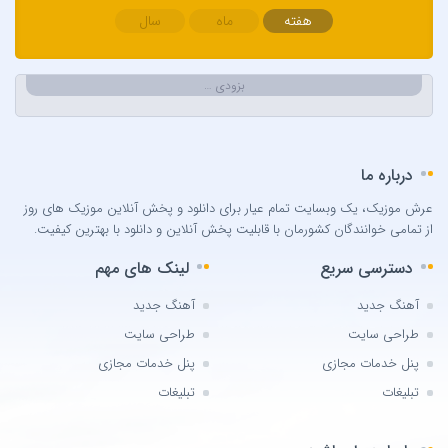
Berksan
هفته
ماه
سال
Bilal Sonses & Çağın
Bilal Sonses & Deniz Toprak
بزودی …
Burak Buluk & Zara & Kurtuluş Kuş
Burak Bulut
Calvin Harris
درباره ما
Can Bonomo
عرش موزیک، یک وبسایت تمام عیار برای دانلود و پخش آنلاین موزیک های روز
Cenk Türk
از تمامی خوانندگان کشورمان با قابلیت پخش آنلاین و دانلود با بهترین کیفیت.
Chris Brown
دسترسی سریع
لینک های مهم
Cinare Melikzade
Çinarə Məlikzadə
آهنگ جدید
آهنگ جدید
Damla
طراحی سایت
طراحی سایت
Damla Arıcan
پنل خدمات مجازی
پنل خدمات مجازی
David Guetta
تبلیغات
تبلیغات
Dedublüman x Göksel