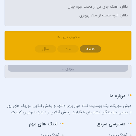
Aynur Polat
دانلود آهنگ جای من از محمد میوه چیان
Balabay Agayev
دانلود آلبوم طبیب از میلاد پرویزی
Bebe Rexha
Bengü
محبوب ترین ها
Berkay
Berksan
هفته
ماه
سال
Bilal Sonses & Çağın
Bilal Sonses & Deniz Toprak
بزودی …
Burak Buluk & Zara & Kurtuluş Kuş
Burak Bulut
Calvin Harris
درباره ما
Can Bonomo
عرش موزیک، یک وبسایت تمام عیار برای دانلود و پخش آنلاین موزیک های روز
Cenk Türk
از تمامی خوانندگان کشورمان با قابلیت پخش آنلاین و دانلود با بهترین کیفیت.
Chris Brown
دسترسی سریع
لینک های مهم
Cinare Melikzade
Çinarə Məlikzadə
آهنگ جدید
آهنگ جدید