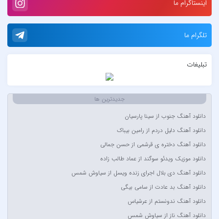
اینستاگرام ما
7 بند سون بند
ABEGI
تلگرام ما
Afra
AFROJACK
تبلیغات
Ahmadreza Habibiyan
Akon
Alexandra Stan
جدیدترین ها
Amir Khalvat
دانلود آهنگ جنوب از سینا پارسیان
Andre Schnura & Timmy Trumpet & Alexandra Stan
دانلود آهنگ دلیل دردم از رامین بیباک
Anyma Ellie Goulding
دانلود آهنگ دختره ی قرشمی از حسن جمالی
Arsha Michaels
دانلود موزیک ویدئو سوگند از عماد طالب زاده
Aşkın Nur Yengi
دانلود آهنگ دی بلال اجرای زنده ویسل از سیاوش شمس
Ava Max
دانلود آهنگ بد عادت از سامی بیگی
Avril Lavigne & Simple Plan
دانلود آهنگ ندونستم از عرشیاس
Ayla Çelik
دانلود آهنگ ناز از سیاوش شمس