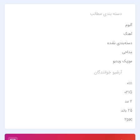
دسته بندی مطالب
آلبوم
آهنگ
دسته‌بندی نشده
مداحی
موزیک ویدیو
آرشیو خوانندگان
0111
021G
2 مد
25 باند
2pac
۷ باند
۷ بند