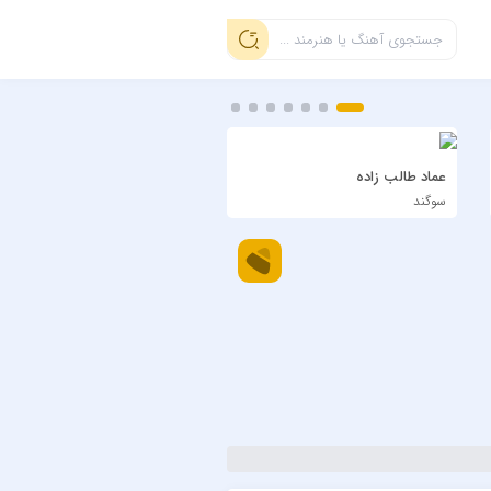
عماد طالب زاده
سیاوش شمس
سوگند
دی بلال اجرای زنده ویسل