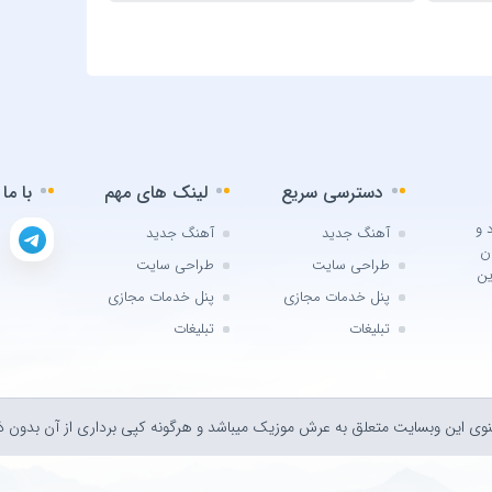
atlıses
z Sanie
lcintas
INNA
 Arıcı
دسترسی سریع
لینک های مهم
با ما
Karaca
 و
ail YK
آهنگ جدید
آهنگ جدید
ن
m Araz
طراحی سایت
طراحی سایت
ین
پنل خدمات مجازی
پنل خدمات مجازی
uş KUŞ
تبلیغات
تبلیغات
 Bulut
et Kus
 Matiz
وی اين وبسايت متعلق به عرش موزیک ميباشد و هرگونه کپی برداری از آن بدون ذک
Elmas
 Demir