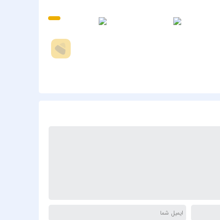
 Aydın
re Fel
lesias
 Göçer
Kırgız
 Tepe
Göksel
ÜLDEN
 Taşçı
z Ayla
adise
davacı
 Yener
Mariah
ngeliq