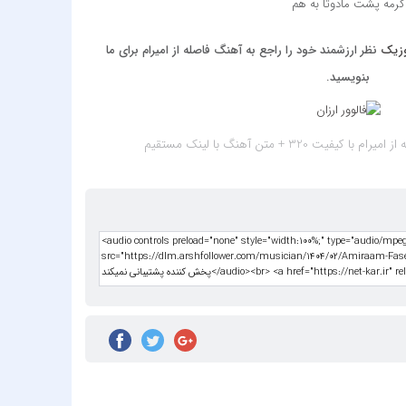
گرمه پشت مادوتا به هم
uş Kuş
‌‌ ‌‌‌ ‌
 Bulut
زیک
نظر ارزشمند خود را راجع به آهنگ فاصله از امیرام برای ما
Harris
بنویسید.
onomo
k Türk
رام با کیفیت 320 + متن آهنگ
با لینک مستقیم
 Brown
ikzade
ikzadə
Damla
Arıcan
Guetta
öksel
Akalin
 Aerial
igator