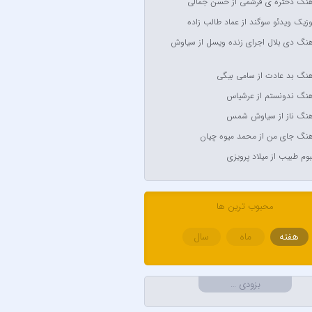
آهنگ دختره ی قرشمی از حسن جمالی
Anyma Ellie Go
وزیک ویدئو سوگند از عماد طالب زاده
Arsha Mi
آهنگ دی بلال اجرای زنده ویسل از سیاوش
Aşkın Nur
آهنگ بد عادت از سامی بیگی
Av
آهنگ ندونستم از عرشیاس
Avril Lavigne & Simpl
آهنگ ناز از سیاوش شمس
Ayl
آهنگ جای من از محمد میوه چیان
Aynur
لبوم طبیب از میلاد پرویزی
Balabay 
Bebe
محبوب ترین ها
هفته
ماه
سال
B
Bilal Sonses &
بزودی …
Bilal Sonses & Deniz 