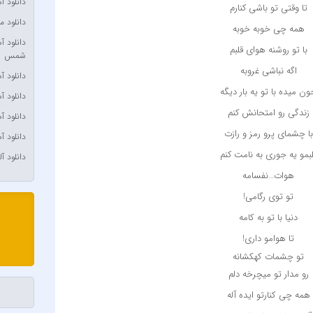
دانلود 
تا وقتی تو باشی کنارم
ulding
دانلود م
همه چی خوبه خوبه
chaels
دانلود 
با تو روشنه هوای قلبم
شمس
 Yengi
اگه نباشی غروبه
دانلود 
a Max
ون میده با تو یه بار دیگه
دانلود 
e Plan
زندگی رو امتحانش کنم
دانلود 
a Çelik
با چشمای پرو رمز و رازت
دانلود 
 Polat
لبمو یه جوری به نامت کنم
دانلود آ
Agayev
هوات…نفسامه
 Rexha
تو توي رگامي!
Bengü
دنيا با تو به كامه
Berkay
تا هوامو داري!
erksan
تو چشمات كهكشانه
رو مدار تو ميچرخه دلم
 Çağın
همه چي كنارتو ايده آله
Toprak