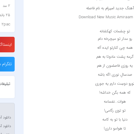
2 مد
 آهنگ جدید
امیرام
به نام فاصله
25 باند
Download New Music Amiraam 
2pac
‌ ‌
تو چشمات كهكشانه
۷ باند
رو مدار تو ميچرخه دلم
۷ بند
اینستاگر
همه چي كنارتو ايده آله
7 بند سون بند
گرمه پشت مادوتا به هم
ABEGI
تلگرام م
يه روزي فاصلمون از هم
Afra
صدسالِ نوري اگه باشه
OJACK
تبلیغا
ورو دوسِت دارم يه جوري
biyan
كه همه بگن خداشه!
Akon
هوات…نفسامه
a Stan
تو توي رگامي!
halvat
دانلود آ
دنيا با تو به كامه
دانلود آ
mpet &
تا هوامو داري!
a Stan