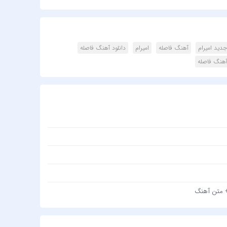
J AMB
j Rass
 Swag
دید امیرام
آهنگ فاصله
امیرام
دانلود آهنگ فاصله
Doğuş
هنگ فاصله
ktekin
 Sivan
Gündeş
Seçkin
heeran
 Sakız
Reyhan
Elissa
 Özgen
Emrah