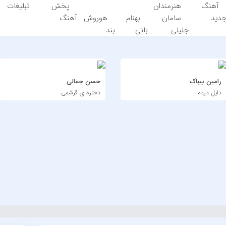
آهنگ
هنرمندان
پخش
تبلیغات
دید
سامان
بهنام
هوروش
آهنگ
جلیلی
بانی
بند
رامین بیباک
حسن جمالی
دلیل دردم
دختره ی قرشمی