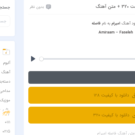
آهنگ
بدون نظر
جستجو
لود آهنگ
امیرام
به نام
فاصله
Amiraam – Faseleh
د
آلبوم
آهنگ
دسته‌ب
مداحی
دانلود با کیفیت 128
موزیک 
آ
دانلود با کیفیت 320
0111
021G
متن آهنگ فاصله امیرام