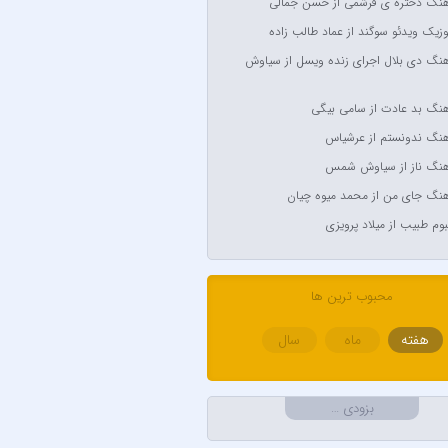
آهنگ دختره ی قرشمی از حسن جمالی
Anyma Ellie Go
وزیک ویدئو سوگند از عماد طالب زاده
Arsha Mi
آهنگ دی بلال اجرای زنده ویسل از سیاوش
Aşkın Nur
آهنگ بد عادت از سامی بیگی
Av
آهنگ ندونستم از عرشیاس
Avril Lavigne & Simpl
آهنگ ناز از سیاوش شمس
Ayl
آهنگ جای من از محمد میوه چیان
Aynur
لبوم طبیب از میلاد پرویزی
Balabay 
Bebe
محبوب ترین ها
هفته
ماه
سال
B
Bilal Sonses &
بزودی …
Bilal Sonses & Deniz 