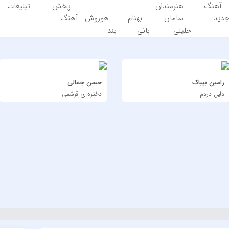
آهنگ
هنرمندان
پخش
تبلیغات
دید
سامان
بهنام
هوروش
آهنگ
جلیلی
بانی
بند
رامین بیباک
حسن جمالی
دلیل دردم
دختره ی قرشمی