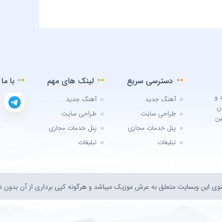
uş Kuş
 Bulut
Harris
onomo
k Türk
دسترسی سریع
لینک های مهم
با ما
 Brown
 و
ikzade
آهنگ جدید
آهنگ جدید
ن
طراحی سایت
طراحی سایت
ikzadə
ین
پنل خدمات مجازی
پنل خدمات مجازی
Damla
تبلیغات
تبلیغات
Arıcan
Guetta
öksel
وی اين وبسايت متعلق به عرش موزیک ميباشد و هرگونه کپی برداری از آن بدون ذک
Akalin
 Aerial
igator