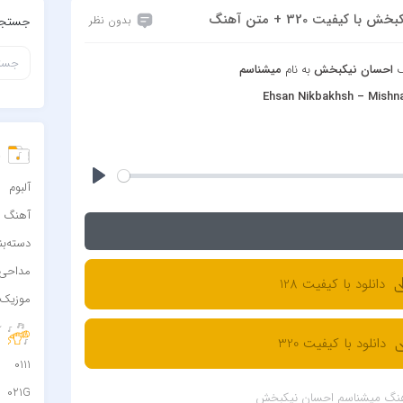
یفیت 320 + متن آهنگ
بدون نظر
جستجو
گ
احسان نیکبخش
به نام
میشناسم
Ehsan Nikbakhsh – Mish
د
آلبوم
آهنگ
دسته‌ب
مداحی
دانلود با کیفیت 128
موزیک 
آ
دانلود با کیفیت 320
0111
021G
نگ میشناسم احسان نیکبخش