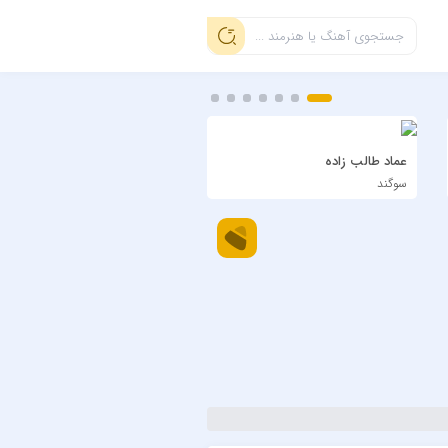
عماد طالب زاده
سیاوش شمس
سوگند
دی بلال اجرای زنده ویسل