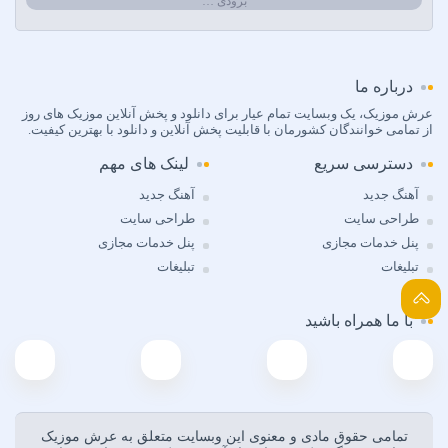
بزودی …
Calvin Harris
Can Bonomo
Cenk Türk
Chris Brown
درباره ما
Cinare Melikzade
عرش موزیک، یک وبسایت تمام عیار برای دانلود و پخش آنلاین موزیک های روز
از تمامی خوانندگان کشورمان با قابلیت پخش آنلاین و دانلود با بهترین کیفیت.
Çinarə Məlikzadə
Damla
دسترسی سریع
لینک های مهم
Damla Arıcan
آهنگ جدید
آهنگ جدید
David Guetta
طراحی سایت
طراحی سایت
Dedublüman x Göksel
پنل خدمات مجازی
پنل خدمات مجازی
Demet Akalin
تبلیغات
تبلیغات
Dj Aerial
DJ Aligator
با ما همراه باشید
DJ AMB
Dj Rass
Doğu Swag
Doğuş
Dolu Kadehi Ters Tut & Sedef Sebüktekin
تمامی حقوق مادی و معنوی اين وبسايت متعلق به عرش موزیک