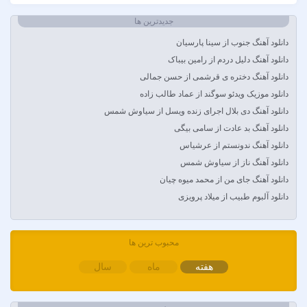
Amir Khalvat
Andre Schnura & Timmy Trumpet & Alexandra Stan
جدیدترین ها
Anyma Ellie Goulding
دانلود آهنگ جنوب از سینا پارسیان
Arsha Michaels
دانلود آهنگ دلیل دردم از رامین بیباک
Aşkın Nur Yengi
دانلود آهنگ دختره ی قرشمی از حسن جمالی
Ava Max
دانلود موزیک ویدئو سوگند از عماد طالب زاده
Avril Lavigne & Simple Plan
دانلود آهنگ دی بلال اجرای زنده ویسل از سیاوش شمس
Ayla Çelik
دانلود آهنگ بد عادت از سامی بیگی
Aynur Polat
دانلود آهنگ ندونستم از عرشیاس
Balabay Agayev
دانلود آهنگ ناز از سیاوش شمس
Bebe Rexha
دانلود آهنگ جای من از محمد میوه چیان
Bengü
دانلود آلبوم طبیب از میلاد پرویزی
Berkay
Berksan
Bilal Sonses & Çağın
محبوب ترین ها
Bilal Sonses & Deniz Toprak
هفته
ماه
سال
Burak Buluk & Zara & Kurtuluş Kuş
Burak Bulut